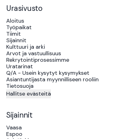
Urasivusto
Aloitus
Työpaikat
Tiimit
Sijainnit
Kulttuuri ja arki
Arvot ja vastuullisuus
Rekrytointiprosessimme
Uratarinat
Q/A - Usein kysytyt kysymykset
Asiantuntijasta myynnilliseen rooliin
Tietosuoja
Hallitse evästeitä
Sijainnit
Vaasa
Espoo