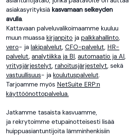
asiantuntijatalo, jonka päätavoite on auttaa
asiakasyrityksiä
kasvamaan selkeyden
avulla
.
Kattavaan palveluvalikoimaamme kuuluu
muun muassa
kirjanpito
ja
palkkahallinto
,
vero
- ja
lakipalvelut
,
CFO-palvelut
,
HR-
palvelut
,
analytiikka ja BI
,
automaatio ja AI
,
yritysjärjestelyt
,
rahoitusjärjestelyt
, sekä
vastuullisuus
- ja
koulutuspalvelut
.
Tarjoamme myös
NetSuite ERP:n
käyttöönottopalvelua.
Jatkamme tasaista kasvuamme,
ja rekrytoimme etupainotteisesti lisää
huippuasiantuntijoita lämminhenkisiin