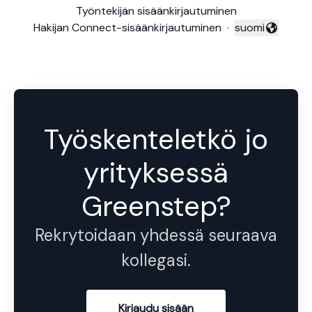
Työntekijän sisäänkirjautuminen
Hakijan Connect-sisäänkirjautuminen
·
suomi
Vaihda kieli
Työskenteletkö jo
yrityksessä
Greenstep?
Rekrytoidaan yhdessä seuraava
kollegasi.
Kirjaudu sisään