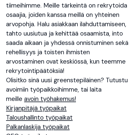
tiimeihimme. Meille tärkeintä on rekrytoida
osaajia, joiden kanssa meillä on yhteinen
arvopohja. Halu asiakkaan ilahduttamiseen,
tahto uusiutua ja kehittää osaamista, into
saada aikaan ja yhdessä onnistuminen sekä
rehellisyys ja toisten ihmisten
arvostaminen ovat keskiössä, kun teemme
rekrytointipäätöksiä!
Olisitko sinä uusi greenstepiläinen? Tutustu
avoimiin työpaikkoihimme, tai laita
meille
avoin työhakemus!
Kirjanpitäjä työpaikat
Taloushallinto työpaikat
Palkanlaskija työpaikat