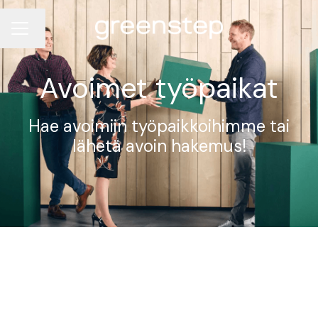
Vaihda kieli
Uravalikko
Avoimet työpaikat
Hae avoimiin työpaikkoihimme tai
lähetä avoin hakemus!