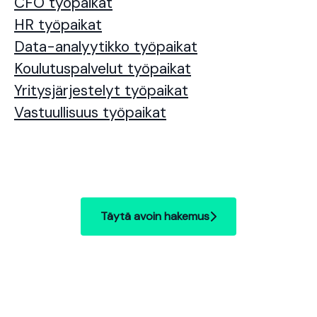
CFO työpaikat
HR työpaikat
Data-analyytikko työpaikat
Koulutuspalvelut työpaikat
Yritysjärjestelyt työpaikat
Vastuullisuus työpaikat
Täytä avoin hakemus