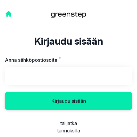
Kirjaudu sisään
*
Vaaditaan
Anna sähköpostiosoite
Kirjaudu sisään
tai jatka
tunnuksilla