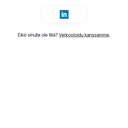
Kirjaudu sisään tunnuksilla Li
Eikö sinulla ole tiliä?
Verkostoidu kanssamme
.