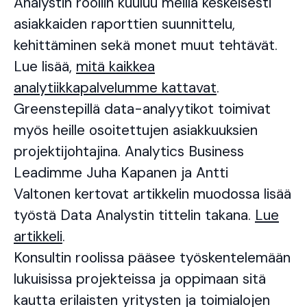
Analystin rooliin kuuluu meillä keskeisesti
asiakkaiden raporttien suunnittelu,
kehittäminen sekä monet muut tehtävät.
Lue lisää,
mitä kaikkea
analytiikkapalvelumme kattavat
.
Greenstepillä data-analyytikot toimivat
myös heille osoitettujen asiakkuuksien
projektijohtajina. Analytics Business
Leadimme Juha Kapanen ja Antti
Valtonen kertovat artikkelin muodossa lisää
työstä Data Analystin tittelin takana.
Lue
artikkeli
.
Konsultin roolissa pääsee työskentelemään
lukuisissa projekteissa ja oppimaan sitä
kautta erilaisten yritysten ja toimialojen