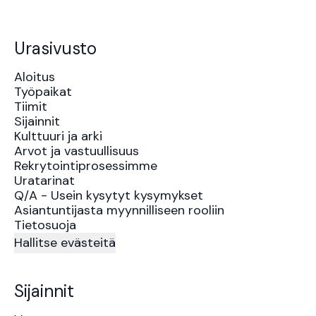
Urasivusto
Aloitus
Työpaikat
Tiimit
Sijainnit
Kulttuuri ja arki
Arvot ja vastuullisuus
Rekrytointiprosessimme
Uratarinat
Q/A - Usein kysytyt kysymykset
Asiantuntijasta myynnilliseen rooliin
Tietosuoja
Hallitse evästeitä
Sijainnit