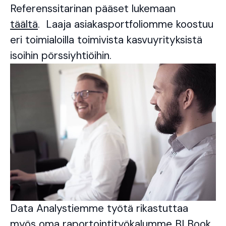
Referenssitarinan pääset lukemaan
täältä
. Laaja asiakasportfoliomme koostuu
eri toimialoilla toimivista kasvuyrityksistä
isoihin pörssiyhtiöihin.
Data Analystiemme työtä rikastuttaa
myös oma raportointityökalumme BI Book,