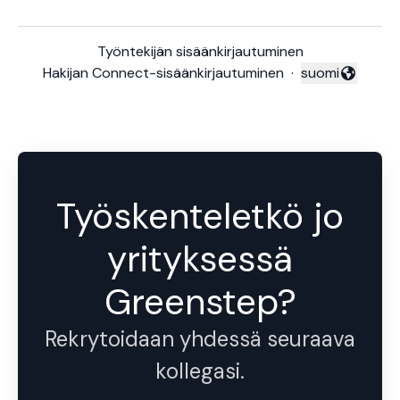
Työntekijän sisäänkirjautuminen
Hakijan Connect-sisäänkirjautuminen
·
suomi
Vaihda kieli
Työskenteletkö jo
yrityksessä
Greenstep?
Rekrytoidaan yhdessä seuraava
kollegasi.