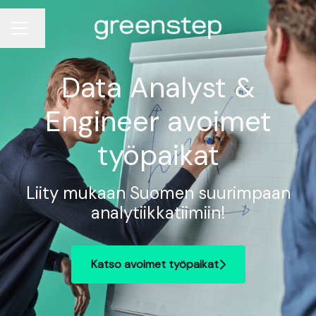
Vaihda kieli
Uravalikko
Data Analyst &
Engineer avoimet
työpaikat
Liity mukaan Suomen suurimpaan
analytiikkatiimiin!
Katso avoimet työpaikat