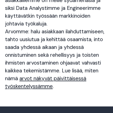
asiakkaillemme on meille sydämenasia ja
siksi Data Analystimme ja Engineerimme
käyttävätkin työssään markkinoiden
johtavia työkaluja.
Arvomme: halu asiakkaan ilahduttamiseen,
tahto uusiutua ja kehittää osaamista, into
saada yhdessä aikaan ja yhdessä
onnistuminen sekä rehellisyys ja toisten
ihmisten arvostaminen ohjaavat vahvasti
kaikkea tekemistämme. Lue lisää, miten
nämä
arvot näkyvät päivittäisessä
työskentelyssämme
.