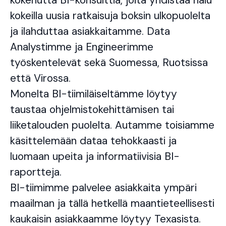
kokenutta BI-konsulttia, joita yhdistää halu
kokeilla uusia ratkaisuja boksin ulkopuolelta
ja ilahduttaa asiakkaitamme. Data
Analystimme ja Engineerimme
työskentelevät sekä Suomessa, Ruotsissa
että Virossa.
Monelta BI-tiimiläiseltämme löytyy
taustaa ohjelmistokehittämisen tai
liiketalouden puolelta. Autamme toisiamme
käsittelemään dataa tehokkaasti ja
luomaan upeita ja informatiivisia BI-
raportteja.
BI-tiimimme palvelee asiakkaita ympäri
maailman ja tällä hetkellä maantieteellisesti
kaukaisin asiakkaamme löytyy Texasista.