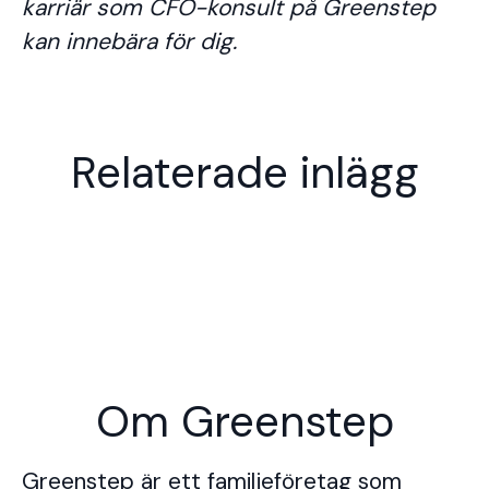
karriär som CFO-konsult på Greenstep
kan innebära för dig.
Nya utmaningar i en bekant stad
– Hanna Häkkinen leder
En Srf Auktoriserad
Relaterade inlägg
Greensteps växande
redovisningskonsult – vad
redovisningsteam i Alingsås
innebär det egentligen?
Om Greenstep
Greenstep är ett familjeföretag som