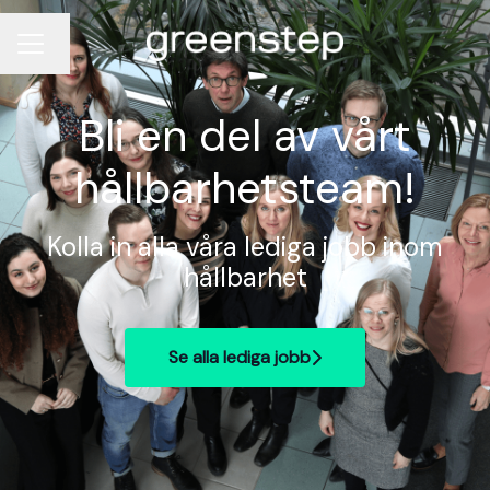
Byt språk
KARRIÄRMENY
Bli en del av vårt
hållbarhetsteam!
Kolla in alla våra lediga jobb inom
hållbarhet
Se alla lediga jobb