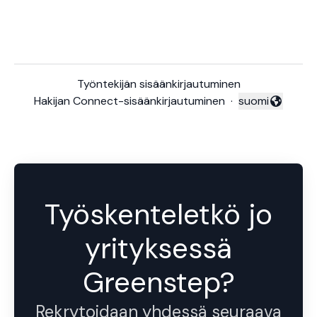
Työntekijän sisäänkirjautuminen
Hakijan Connect-sisäänkirjautuminen
·
suomi
Vaihda kieli
Työskenteletkö jo
yrityksessä
Greenstep?
Rekrytoidaan yhdessä seuraava